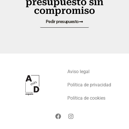
presupuesto sin
compromiso
Pedir presupuesto
Aviso legal
Política de privacidad
Política de cookies
F
I
a
n
c
s