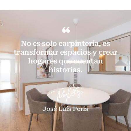
“
No es solo carpintería, es
transformar espacios y crear
hogares que cuentan
historias.
José Luís Peris