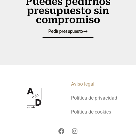
Puedes pedirnos
presupuesto sin
compromiso
Pedir presupuesto
Aviso legal
Política de privacidad
Política de cookies
F
I
a
n