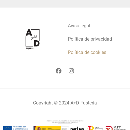
Aviso legal
Política de privacidad
Política de cookies
F
I
a
n
c
s
e
t
b
a
o
g
o
r
Copyright © 2024 A+D Fusteria
k
a
m